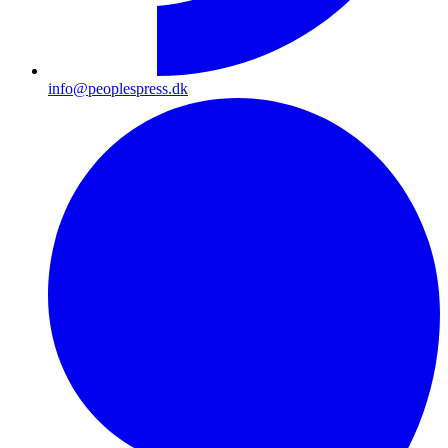
info@peoplespress.dk