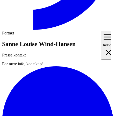
Portræt
Sanne Louise Wind-Hansen
Indhold
Presse kontakt
For mere info, kontakt på
I
Fo
II
Me
III
Ma
IV
Pr