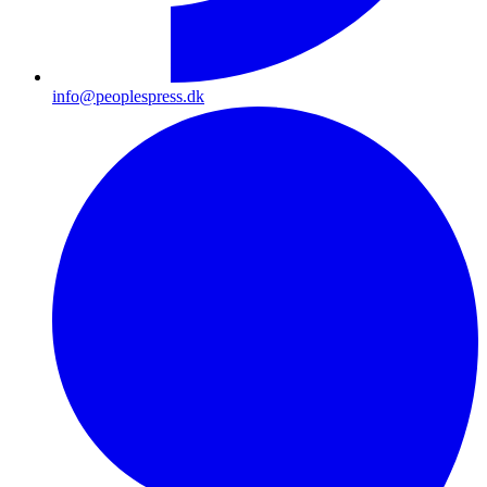
info@peoplespress.dk