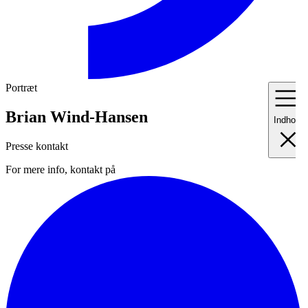
Portræt
Brian Wind-Hansen
Indhold
Presse kontakt
For mere info, kontakt på
I
Fo
II
Me
III
Ma
IV
Pr