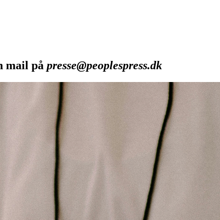
en mail på
presse@peoplespress.dk