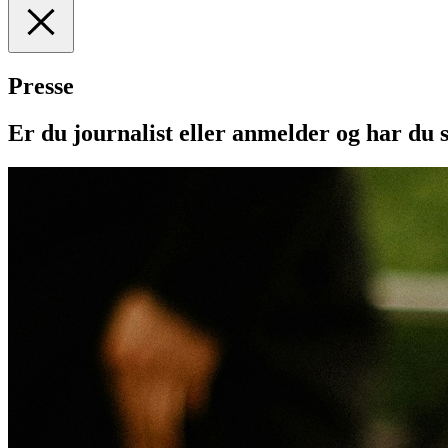
I
Forsiden
Presse
II
Medarbejdere
III
Manuskripter
Er du journalist eller anmelder og har du 
IV
Presse