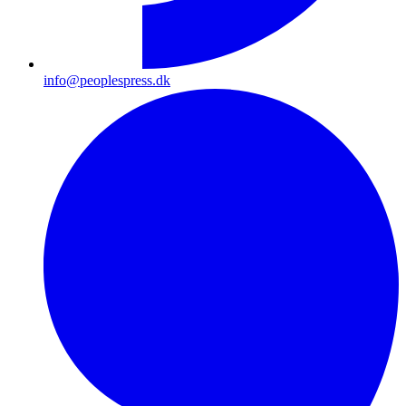
info@peoplespress.dk