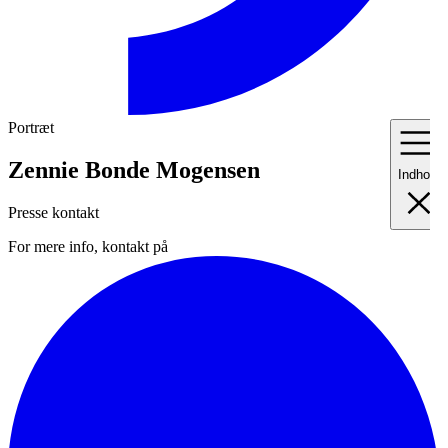
Portræt
Zennie Bonde Mogensen
Indhold
Presse kontakt
For mere info, kontakt på
I
Fo
II
Me
III
Ma
IV
Pr