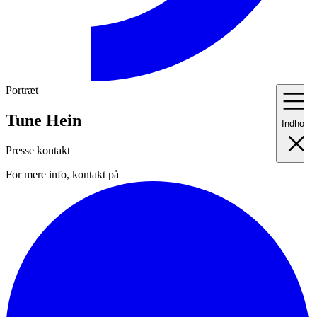
Portræt
Tune Hein
Indhold
Presse kontakt
For mere info, kontakt på
I
Fo
II
Me
III
Ma
IV
Pr