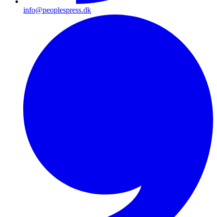
info@peoplespress.dk