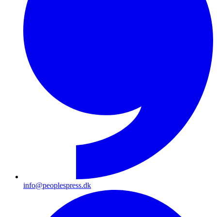
info@peoplespress.dk