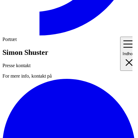
Portræt
Simon Shuster
Indhold
Presse kontakt
For mere info, kontakt på
I
Fo
II
Me
III
Ma
IV
Pr