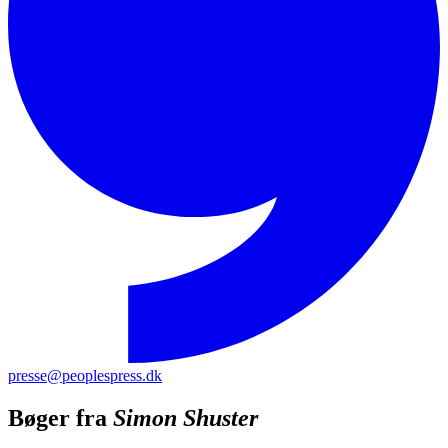
presse@peoplespress.dk
Bøger fra
Simon Shuster