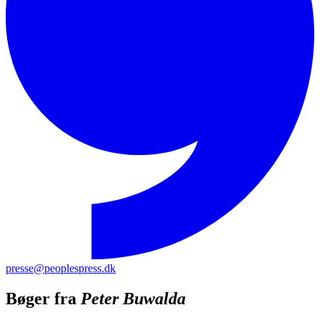
presse@peoplespress.dk
Bøger fra
Peter Buwalda