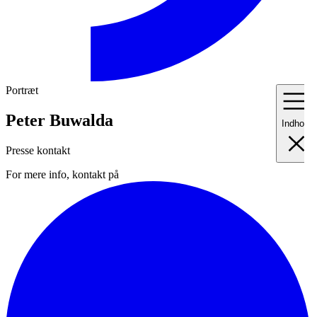
Portræt
Peter Buwalda
Indhold
Presse kontakt
For mere info, kontakt på
I
Fo
II
Me
III
Ma
IV
Pr