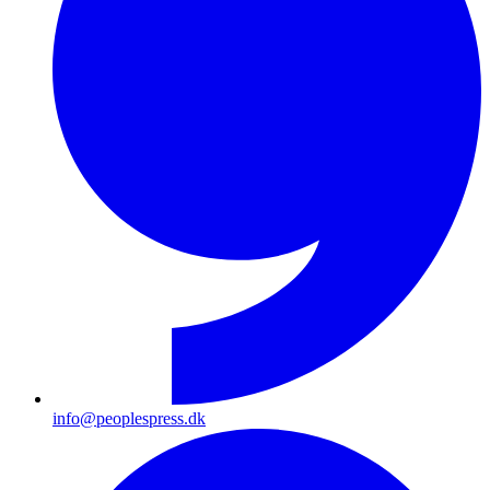
info@peoplespress.dk