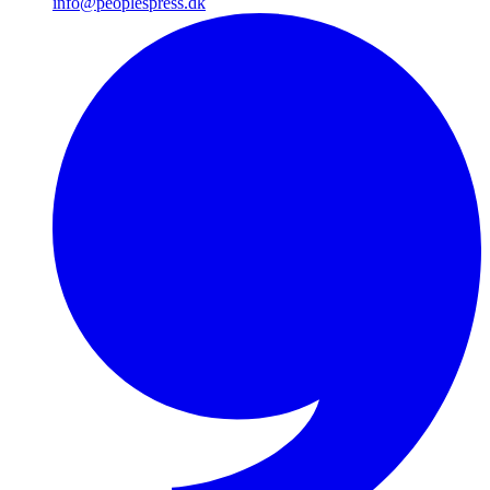
info@peoplespress.dk