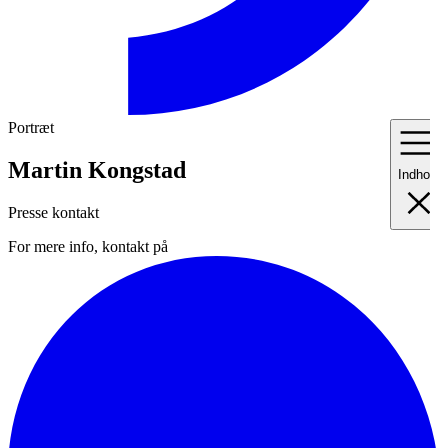
Portræt
Martin Kongstad
Indhold
Presse kontakt
For mere info, kontakt på
I
Fo
II
Me
III
Ma
IV
Pr