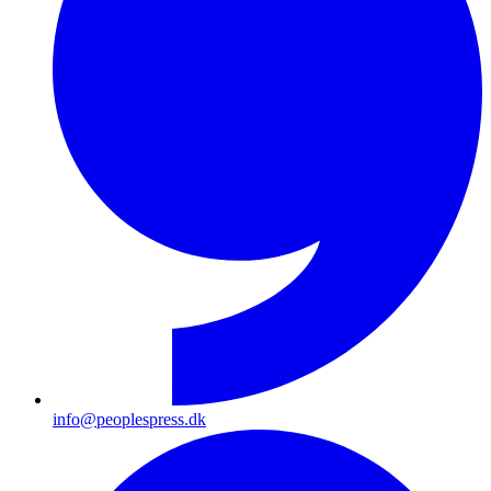
info@peoplespress.dk