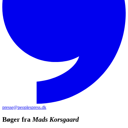
presse@peoplespress.dk
Bøger fra
Mads Korsgaard