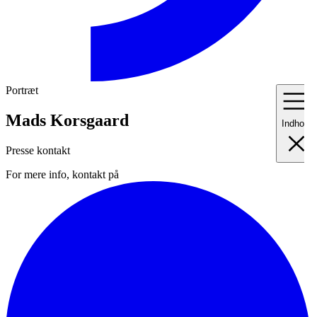
Portræt
Mads Korsgaard
Indhold
Presse kontakt
For mere info, kontakt på
I
Fo
II
Me
III
Ma
IV
Pr