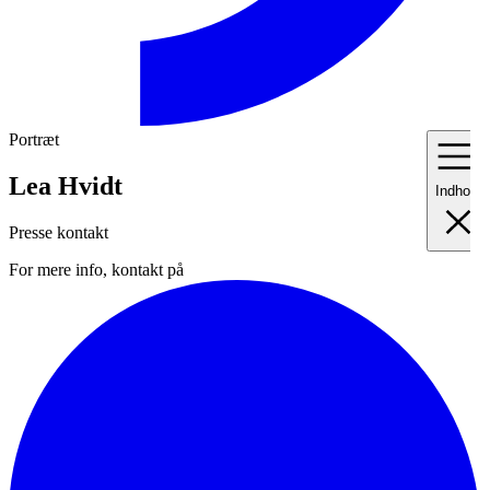
Portræt
Lea Hvidt
Indhold
Presse kontakt
For mere info, kontakt på
I
Fo
II
Me
III
Ma
IV
Pr