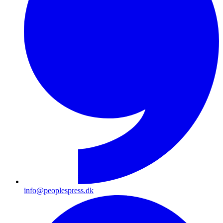
info@peoplespress.dk