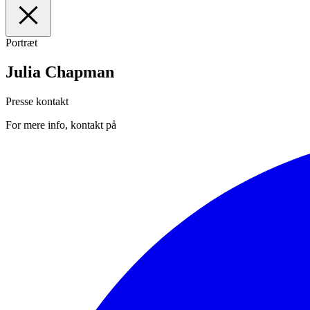
Portræt
I
Forsiden
II
Medarbejdere
Julia Chapman
III
Manuskripter
IV
Presse
Presse kontakt
For mere info, kontakt på