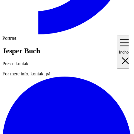
Portræt
Jesper Buch
Indhold
Presse kontakt
For mere info, kontakt på
I
Fo
II
Me
III
Ma
IV
Pr