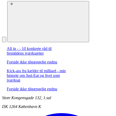
All in - - 10 konkrete råd til
fremtidens iværksætter
Forside ikke tilgængelig endnu
Kick-ass fra kælder til milliard - min
historie om Just-Eat og livet som
iværksæ
Forside ikke tilgængelig endnu
Store Kongensgade 132, 1.sal
DK 1264 København K