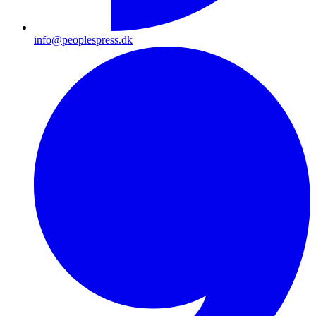
info@peoplespress.dk