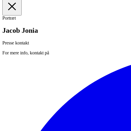
Portræt
I
Forsiden
II
Medarbejdere
Jacob Jonia
III
Manuskripter
IV
Presse
Presse kontakt
For mere info, kontakt på