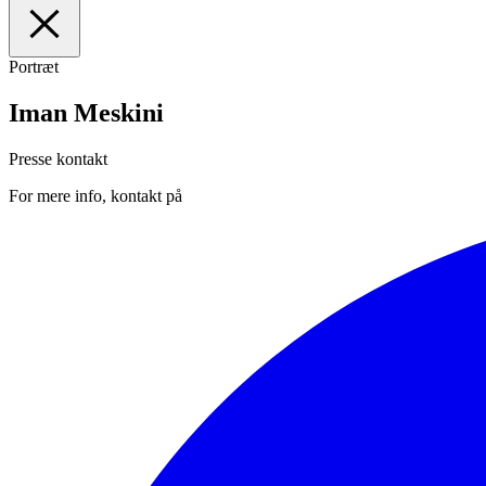
Portræt
I
Forsiden
II
Medarbejdere
Iman Meskini
III
Manuskripter
IV
Presse
Presse kontakt
For mere info, kontakt på