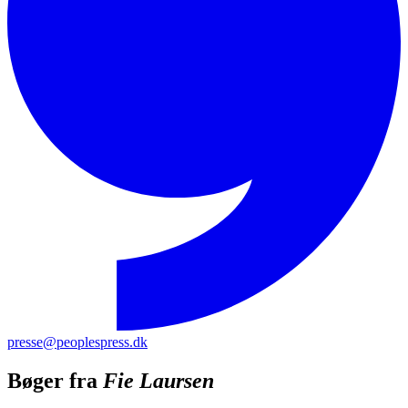
presse@peoplespress.dk
Bøger fra
Fie Laursen