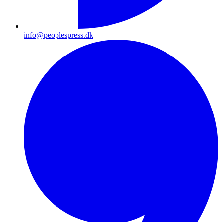
info@peoplespress.dk