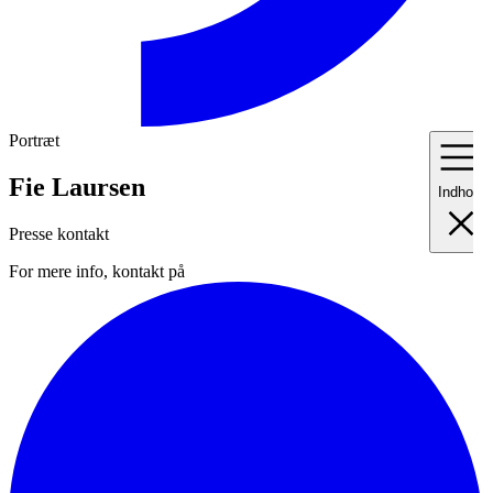
Portræt
Fie Laursen
Indhold
Presse kontakt
For mere info, kontakt på
I
Fo
II
Me
III
Ma
IV
Pr