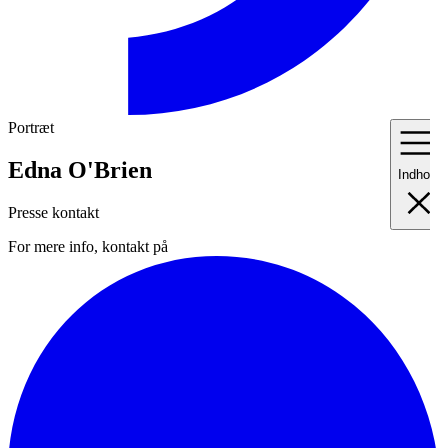
Portræt
Edna O'Brien
Indhold
Presse kontakt
For mere info, kontakt på
I
Fo
II
Me
III
Ma
IV
Pr