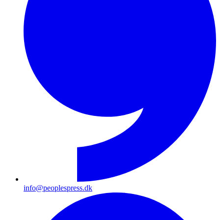
info@peoplespress.dk