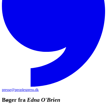
presse@peoplespress.dk
Bøger fra
Edna O'Brien