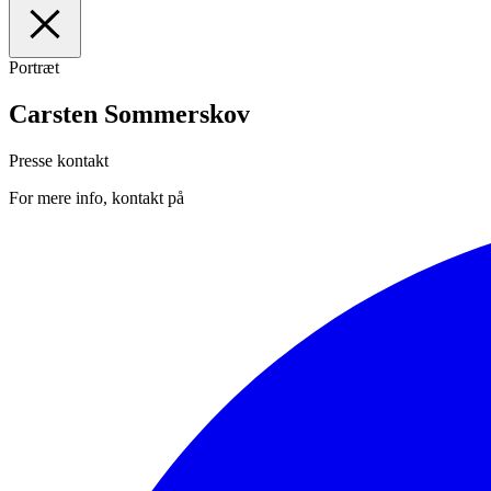
Portræt
I
Forsiden
II
Medarbejdere
Carsten Sommerskov
III
Manuskripter
IV
Presse
Presse kontakt
For mere info, kontakt på