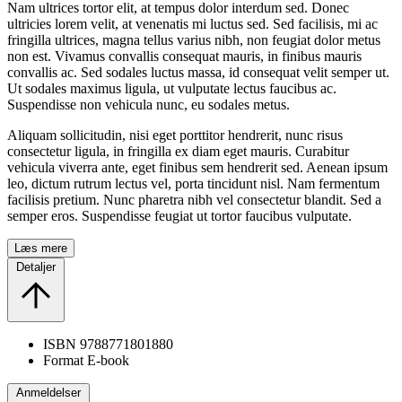
Nam ultrices tortor elit, at tempus dolor interdum sed. Donec
ultricies lorem velit, at venenatis mi luctus sed. Sed facilisis, mi ac
fringilla ultrices, magna tellus varius nibh, non feugiat dolor metus
non est. Vivamus convallis consequat mauris, in finibus mauris
convallis ac. Sed sodales luctus massa, id consequat velit semper ut.
Ut sodales maximus ligula, ut vulputate lectus faucibus ac.
Suspendisse non vehicula nunc, eu sodales metus.
Aliquam sollicitudin, nisi eget porttitor hendrerit, nunc risus
consectetur ligula, in fringilla ex diam eget mauris. Curabitur
vehicula viverra ante, eget finibus sem hendrerit sed. Aenean ipsum
leo, dictum rutrum lectus vel, porta tincidunt nisl. Nam fermentum
facilisis pretium. Nunc pharetra nibh vel consectetur blandit. Sed a
semper eros. Suspendisse feugiat ut tortor faucibus vulputate.
Læs mere
Detaljer
ISBN
9788771801880
Format
E-book
Anmeldelser