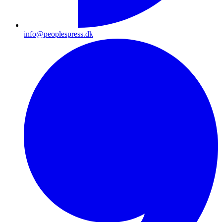
info@peoplespress.dk