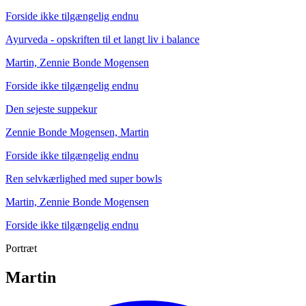
Forside ikke tilgængelig endnu
Ayurveda - opskriften til et langt liv i balance
Den sejeste suppekur
Ren selvkærlighed med super bowls
Martin, Zennie Bonde Mogensen
Zennie Bonde Mogensen, Martin
Martin, Zennie Bonde Mogensen
Forside ikke tilgængelig endnu
Forside ikke tilgængelig endnu
Forside ikke tilgængelig endnu
Den sejeste suppekur
Zennie Bonde Mogensen, Martin
Forside ikke tilgængelig endnu
Ren selvkærlighed med super bowls
Martin, Zennie Bonde Mogensen
Forside ikke tilgængelig endnu
Portræt
Martin