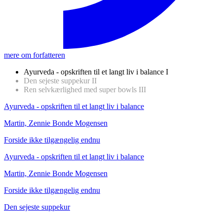
mere om forfatteren
Ayurveda - opskriften til et langt liv i balance
I
Den sejeste suppekur
II
Ren selvkærlighed med super bowls
III
Ayurveda - opskriften til et langt liv i balance
Martin, Zennie Bonde Mogensen
Forside ikke tilgængelig endnu
Ayurveda - opskriften til et langt liv i balance
Den sejeste suppekur
Ren selvkærlighed med super bowls
Martin, Zennie Bonde Mogensen
Zennie Bonde Mogensen, Martin
Martin, Zennie Bonde Mogensen
Forside ikke tilgængelig endnu
Forside ikke tilgængelig endnu
Forside ikke tilgængelig endnu
Den sejeste suppekur