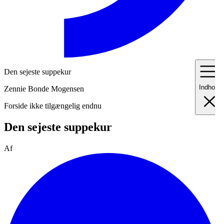
Den sejeste suppekur
Indhold
Zennie Bonde Mogensen
Forside ikke tilgængelig endnu
Den sejeste suppekur
I
Fo
II
Af
Me
III
Ma
IV
Pr