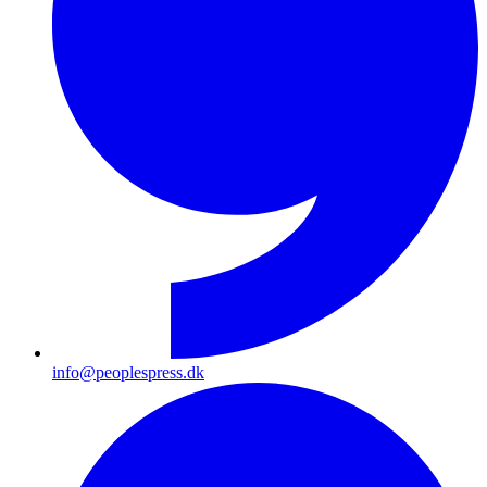
info@peoplespress.dk