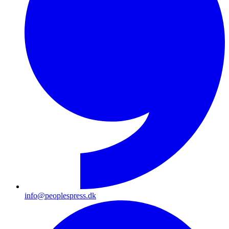
info@peoplespress.dk