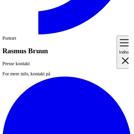
Portræt
Rasmus Bruun
Indhold
Presse kontakt
For mere info, kontakt på
I
Fo
II
Me
III
Ma
IV
Pr