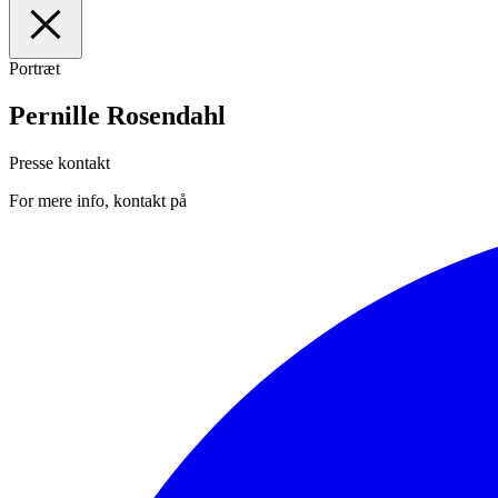
Portræt
I
Forsiden
II
Medarbejdere
Pernille Rosendahl
III
Manuskripter
IV
Presse
Presse kontakt
For mere info, kontakt på