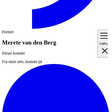
Portræt
Merete van den Berg
Indhold
Presse kontakt
For mere info, kontakt på
I
Fo
II
Me
III
Ma
IV
Pr