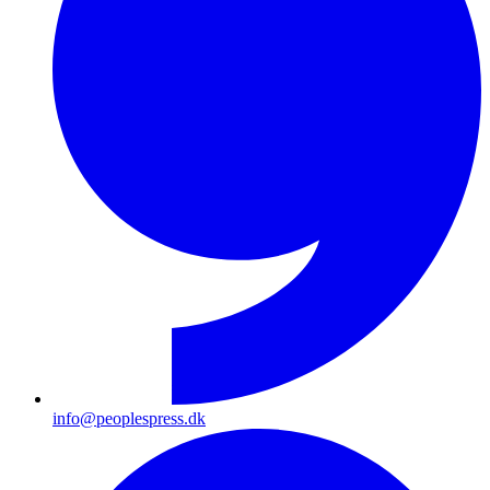
info@peoplespress.dk