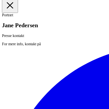
Portræt
I
Forsiden
II
Medarbejdere
Jane Pedersen
III
Manuskripter
IV
Presse
Presse kontakt
For mere info, kontakt på