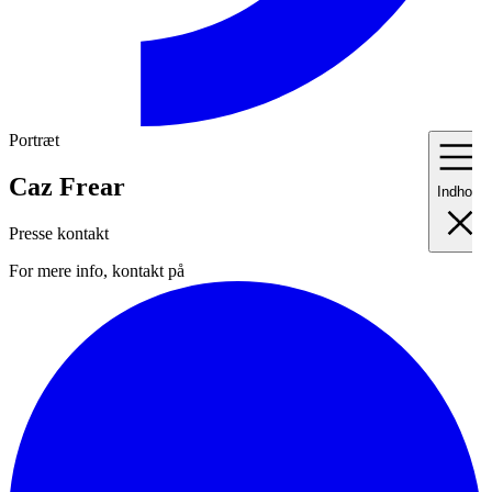
Portræt
Caz Frear
Indhold
Presse kontakt
For mere info, kontakt på
I
Fo
II
Me
III
Ma
IV
Pr