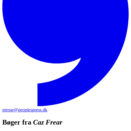
presse@peoplespress.dk
Bøger fra
Caz Frear