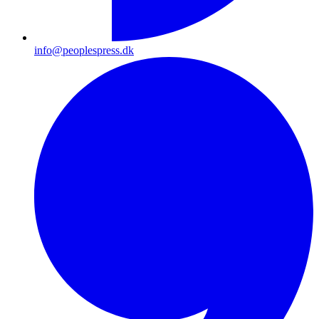
info@peoplespress.dk