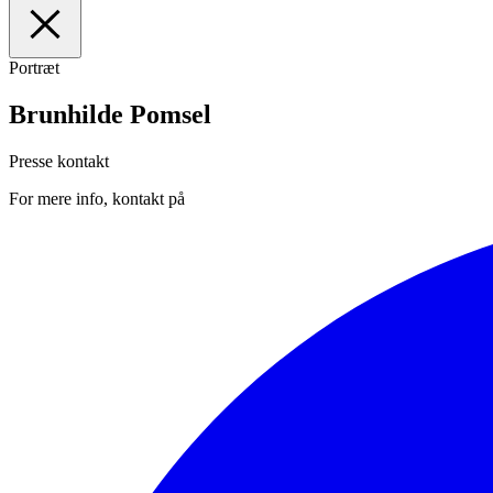
Portræt
I
Forsiden
II
Medarbejdere
Brunhilde Pomsel
III
Manuskripter
IV
Presse
Presse kontakt
For mere info, kontakt på